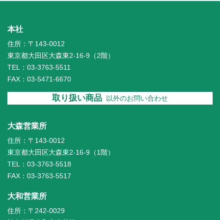
【 2025年のゴールデン・ウィーク中の営業について 】
弊社はゴールデン・ウィーク中、カレンダー通りに休業します。
お客様のご了解をお願いいたします。
本社
上記の営業カレンダーをご覧ください。
住所：〒143-0012
東京都大田区大森東2-16-9（2階）
2024.12. 2
TEL：03-3763-5511
弊社の2025年の営業カレンダーを掲載しました。
FAX：03-5471-6670
上記の営業カレンダー部をご覧ください。よろしくお願いいたし
ます。
取り扱い商品
以外のお問い合わせ
2024.11.27
【 年末・年始の休業について 】
大森営業所
弊社は、年末12月29日（日）～ 年始1月5日（日）の期間は休業
住所：〒143-0012
します。
お客様のご了解を、よろしくお願いいたします。
上記の営業カレンダーをご覧ください。
東京都大田区大森東2-16-9（1階）
TEL：03-3763-5518
2024. 6. 7
FAX：03-3763-5517
【 2024年の夏季休業について 】
弊社は、8月10日（土）～ 15日（木）の期間は夏季休業しま
大和営業所
す。
お客様のご了解を、よろしくお願いいたします。
住所：〒242-0029
上記の営業カレンダーをご覧ください。