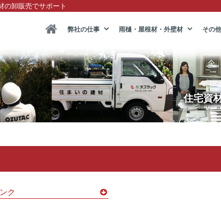
材の卸販売でサポート
弊社の仕事
雨樋・屋根材・外壁材
その
住宅資
ンク